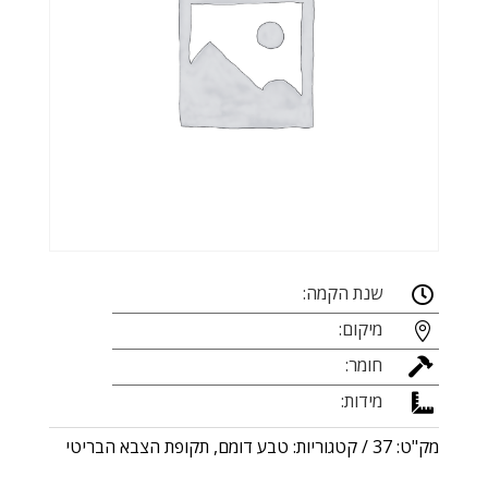
שנת הקמה:

מיקום:

חומר:

מידות:

מק"ט:
37
קטגוריות:
טבע דומם
,
תקופת הצבא הבריטי