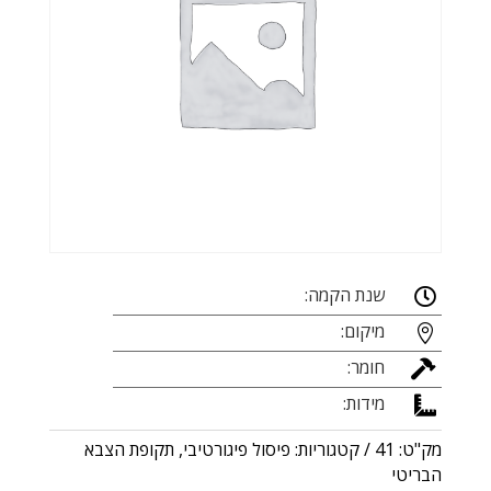
שנת הקמה:

מיקום:

חומר:

מידות:

מק"ט:
41
קטגוריות:
פיסול פיגורטיבי
,
תקופת הצבא
הבריטי