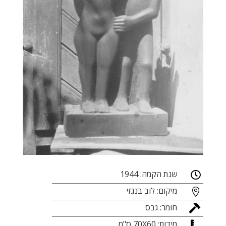
שנת הקמה: 1944

מיקום: לוב בנגזי

חומר: גבס

מידות: 70X60 ס"מ
