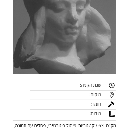
שנת הקמה:

מיקום:

חומר:

מידות:

מק"ט:
63
קטגוריות:
פיסול פיגורטיבי
,
פסלים עם תמונה
,