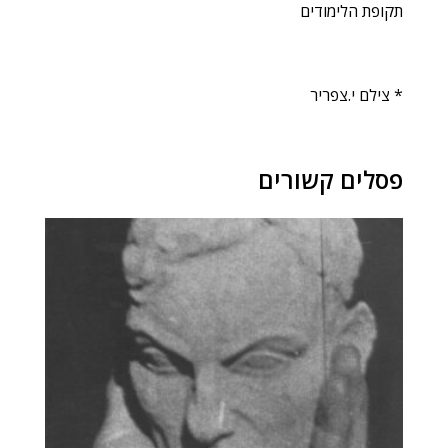
תקופת הלימודים
* צילם י.צפריר
פסלים קשורים