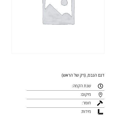
דגם הגבס, (רק של הראש)
שנת הקמה:

מיקום:

חומר:

מידות:
