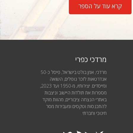
קרא עוד על הספר
מרדכי כפרי
מרדכי, אמן בולט בישראל, פיסל כ-50
אנדרטאות לזכר נופלים, השואה
ומייסדים. יצירותיו, מ-1950 ועד 2023,
מספרות את תולדות היישוב וניצבות
באתרי הנצחה ציבוריים, מהוות מוקד
להתכנסות וטקסים ומעבירות מסר
חינוכי וחברתי.