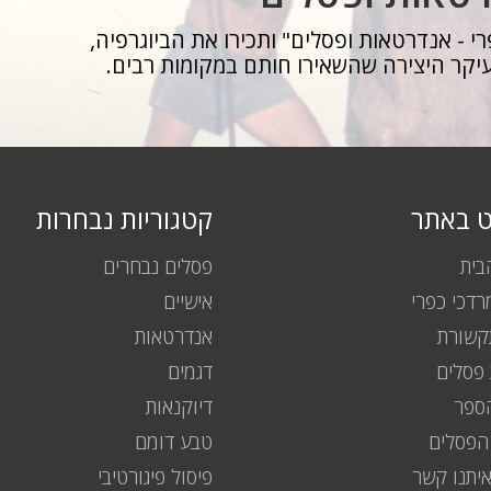
י - אנדרטאות ופסלים" ותכירו את הביוגרפיה,
יקר היצירה שהשאירו חותם במקומות רבים.
וט באתר
קטגוריות נבחרות
בית
פסלים נבחרים
רדכי כפרי
אישיים
שורת
אנדרטאות
פסלים
דגמים
ספר
דיוקנאות
הפסלים
טבע דומם
איתנו קשר
פיסול פיגורטיבי