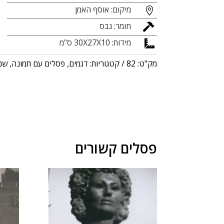
מיקום: אוסף האמן

חומר: גבס

מידות: 30X27X10 ס"מ

מק"ט:
82
קטגוריות:
דגמים
,
פסלים עם תמונה
,
שנ
פסלים קשורים