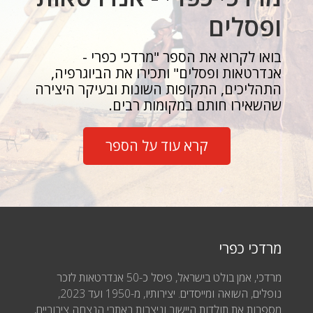
ופסלים
בואו לקרוא את הספר "מרדכי כפרי -
אנדרטאות ופסלים" ותכירו את הביוגרפיה,
התהליכים, התקופות השונות ובעיקר היצירה
שהשאירו חותם במקומות רבים.
קרא עוד על הספר
מרדכי כפרי
מרדכי, אמן בולט בישראל, פיסל כ-50 אנדרטאות לזכר
נופלים, השואה ומייסדים. יצירותיו, מ-1950 ועד 2023,
מספרות את תולדות היישוב וניצבות באתרי הנצחה ציבוריים,