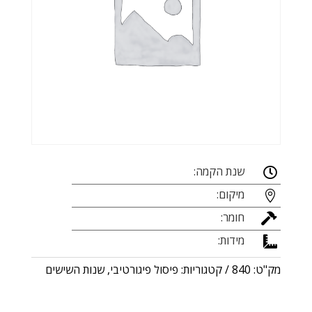
שנת הקמה:

מיקום:

חומר:

מידות:

מק"ט:
840
קטגוריות:
פיסול פיגורטיבי
,
שנות השישים