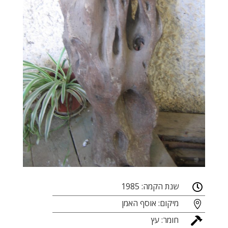
שנת הקמה: 1985

מיקום: אוסף האמן

חומר: עץ
