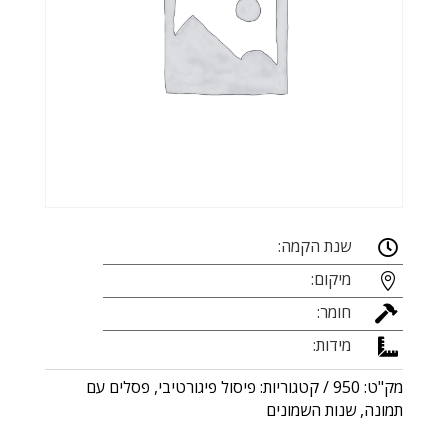
שנת הקמה:

מיקום:

חומר:

מידות:

מק"ט:
950
קטגוריות:
פיסול פיגורטיבי
,
פסלים עם
תמונה
,
שנות השמונים