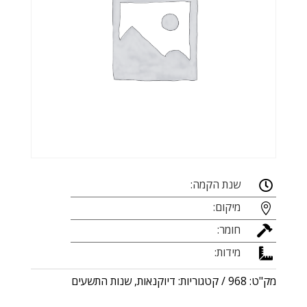
שנת הקמה:

מיקום:

חומר:

מידות:

מק"ט:
968
קטגוריות:
דיוקנאות
,
שנות התשעים