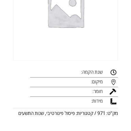
שנת הקמה:

מיקום:

חומר:

מידות:

מק"ט:
971
קטגוריות:
פיסול פיגורטיבי
,
שנות התשעים