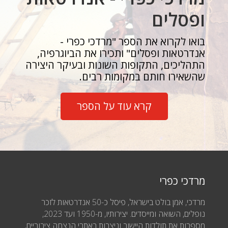
ופסלים
בואו לקרוא את הספר "מרדכי כפרי -
אנדרטאות ופסלים" ותכירו את הביוגרפיה,
התהליכים, התקופות השונות ובעיקר היצירה
שהשאירו חותם במקומות רבים.
קרא עוד על הספר
מרדכי כפרי
מרדכי, אמן בולט בישראל, פיסל כ-50 אנדרטאות לזכר
נופלים, השואה ומייסדים. יצירותיו, מ-1950 ועד 2023,
מספרות את תולדות היישוב וניצבות באתרי הנצחה ציבוריים,