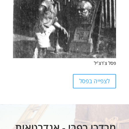
פסל צ'רצ'יל
לצפייה בפסל
מרדכי כפרי - אנדרטאות