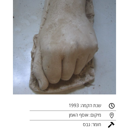
שנת הקמה: 1993

מיקום: אוסף האמן

חומר: גבס
