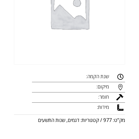
שנת הקמה:

מיקום:

חומר:

מידות:

מק"ט:
977
קטגוריות:
דגמים
,
שנות התשעים