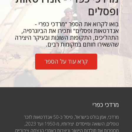
ופסלים
בואו לקרוא את הספר "מרדכי כפרי -
אנדרטאות ופסלים" ותכירו את הביוגרפיה,
התהליכים, התקופות השונות ובעיקר היצירה
שהשאירו חותם במקומות רבים.
קרא עוד על הספר
מרדכי כפרי
מרדכי, אמן בולט בישראל, פיסל כ-50 אנדרטאות לזכר
נופלים, השואה ומייסדים. יצירותיו, מ-1950 ועד 2023,
מספרות את תולדות היישוב וניצבות באתרי הנצחה ציבוריים,